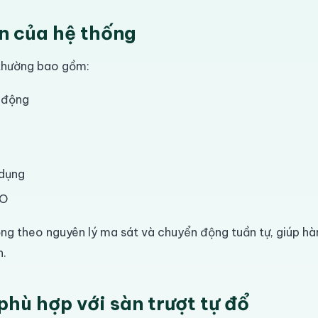
n của hệ thống
 thường bao gồm:
 động
 dụng
TO
ng theo nguyên lý ma sát và chuyển động tuần tự, giúp h
n.
hù hợp với sàn trượt tự đổ