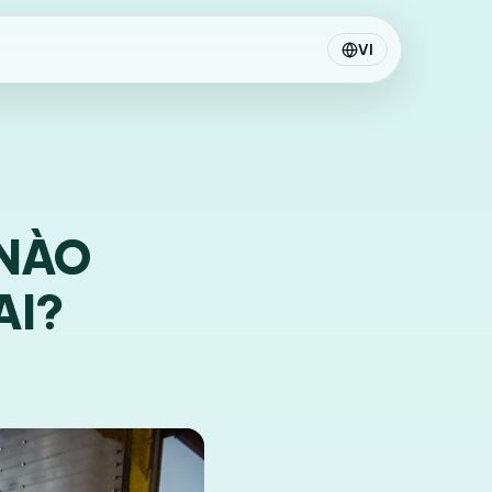
VI
 NÀO
AI?