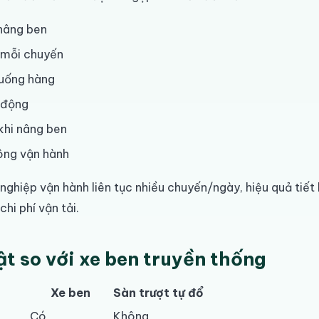
nâng ben
 mỗi chuyến
xuống hàng
 động
khi nâng ben
công vận hành
nghiệp vận hành liên tục nhiều chuyến/ngày, hiệu quả tiết 
chi phí vận tải.
ật so với xe ben truyền thống
Xe ben
Sàn trượt tự đổ
Có
Không