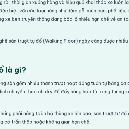
 rời, thời gian xuống hàng và hiệu quả khai thác xe luôn là
ặc biệt với các loại hàng như dăm gỗ, mùn cưa, phế liệu, 
ng xe ben truyền thống đang bộc lộ nhiều hạn chế về an t
ghệ sàn trượt tự đổ (Walking Floor) ngày càng được nhiều 
ổ là gì?
hống sàn gồm nhiều thanh trượt hoạt động tuần tự bằng cơ c
dịch chuyển theo chu kỳ để đẩy hàng hóa từ trong thùng x
thống phải nâng toàn bộ thùng xe lên cao, sàn trượt tự đ
g có trần thấp hoặc không gian hạn chế.