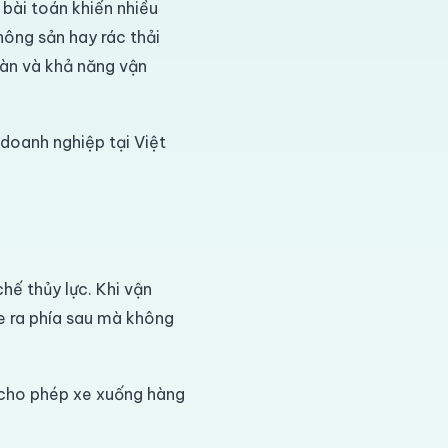
 bài toán khiến nhiều
nông sản hay rác thải
oàn và khả năng vận
doanh nghiệp tại Việt
hế thủy lực. Khi vận
e ra phía sau mà không
ổ cho phép xe xuống hàng